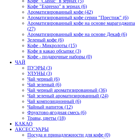
Кофе "Classic" в зернах (5)
Кофе "Espresso" в зернах (6)
Ароматизированный кофе (42)
Ароматизированный кофе серии "Престиж" (6)
Ароматизированный кофе на основе марагоджипа
(27)
Ароматизированный кофе на основе Декаф (6)
Зеленый кофе (6)
Кофе - Микролоты (15)
Кофе в какао обсыпке (3)
Кофе - подарочные наборы (0)
ЧАЙ
ПУЭРЫ (3)
УЛУНЫ (3)
Чай черный (6)
Чай зеленый (6)
Чай черный ароматизированный (36)
Чай зеленый ароматизированный (24)
Чай композиционный (6)
Чайный напиток (12)
Фруктово-ягодная смесь (6)
Травы, цветы (18)
КАКАО
АКСЕССУАРЫ
Посуда и принадлежности для кофе (0)