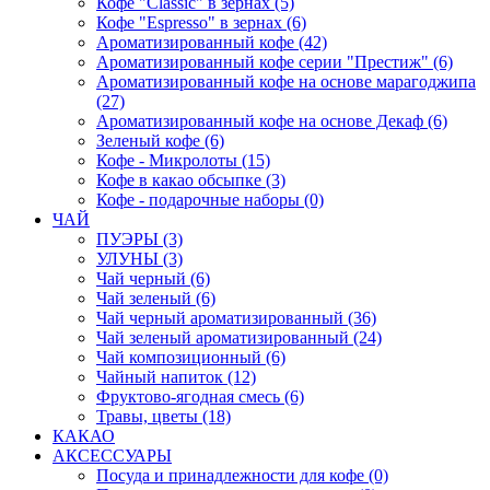
Кофе "Classic" в зернах (5)
Кофе "Espresso" в зернах (6)
Ароматизированный кофе (42)
Ароматизированный кофе серии "Престиж" (6)
Ароматизированный кофе на основе марагоджипа
(27)
Ароматизированный кофе на основе Декаф (6)
Зеленый кофе (6)
Кофе - Микролоты (15)
Кофе в какао обсыпке (3)
Кофе - подарочные наборы (0)
ЧАЙ
ПУЭРЫ (3)
УЛУНЫ (3)
Чай черный (6)
Чай зеленый (6)
Чай черный ароматизированный (36)
Чай зеленый ароматизированный (24)
Чай композиционный (6)
Чайный напиток (12)
Фруктово-ягодная смесь (6)
Травы, цветы (18)
КАКАО
АКСЕССУАРЫ
Посуда и принадлежности для кофе (0)