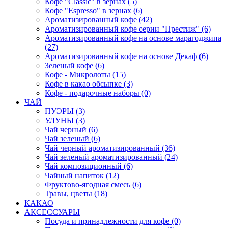
Кофе "Classic" в зернах (5)
Кофе "Espresso" в зернах (6)
Ароматизированный кофе (42)
Ароматизированный кофе серии "Престиж" (6)
Ароматизированный кофе на основе марагоджипа
(27)
Ароматизированный кофе на основе Декаф (6)
Зеленый кофе (6)
Кофе - Микролоты (15)
Кофе в какао обсыпке (3)
Кофе - подарочные наборы (0)
ЧАЙ
ПУЭРЫ (3)
УЛУНЫ (3)
Чай черный (6)
Чай зеленый (6)
Чай черный ароматизированный (36)
Чай зеленый ароматизированный (24)
Чай композиционный (6)
Чайный напиток (12)
Фруктово-ягодная смесь (6)
Травы, цветы (18)
КАКАО
АКСЕССУАРЫ
Посуда и принадлежности для кофе (0)