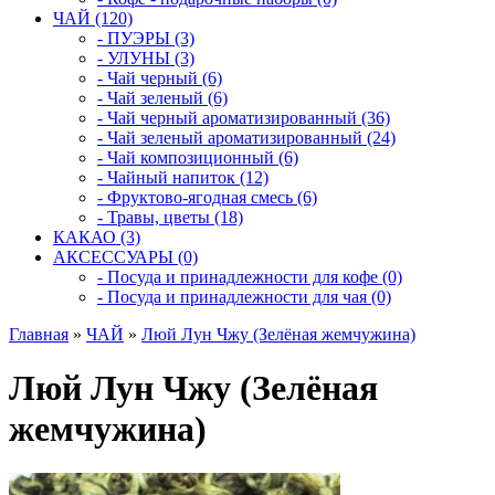
ЧАЙ (120)
- ПУЭРЫ (3)
- УЛУНЫ (3)
- Чай черный (6)
- Чай зеленый (6)
- Чай черный ароматизированный (36)
- Чай зеленый ароматизированный (24)
- Чай композиционный (6)
- Чайный напиток (12)
- Фруктово-ягодная смесь (6)
- Травы, цветы (18)
КАКАО (3)
АКСЕССУАРЫ (0)
- Посуда и принадлежности для кофе (0)
- Посуда и принадлежности для чая (0)
Главная
»
ЧАЙ
»
Люй Лун Чжу (Зелёная жемчужина)
Люй Лун Чжу (Зелёная
жемчужина)