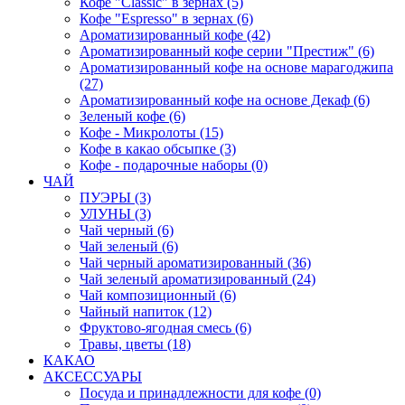
Кофе "Classic" в зернах (5)
Кофе "Espresso" в зернах (6)
Ароматизированный кофе (42)
Ароматизированный кофе серии "Престиж" (6)
Ароматизированный кофе на основе марагоджипа
(27)
Ароматизированный кофе на основе Декаф (6)
Зеленый кофе (6)
Кофе - Микролоты (15)
Кофе в какао обсыпке (3)
Кофе - подарочные наборы (0)
ЧАЙ
ПУЭРЫ (3)
УЛУНЫ (3)
Чай черный (6)
Чай зеленый (6)
Чай черный ароматизированный (36)
Чай зеленый ароматизированный (24)
Чай композиционный (6)
Чайный напиток (12)
Фруктово-ягодная смесь (6)
Травы, цветы (18)
КАКАО
АКСЕССУАРЫ
Посуда и принадлежности для кофе (0)