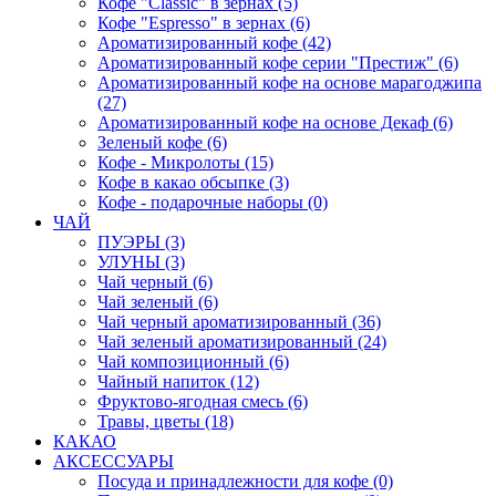
Кофе "Classic" в зернах (5)
Кофе "Espresso" в зернах (6)
Ароматизированный кофе (42)
Ароматизированный кофе серии "Престиж" (6)
Ароматизированный кофе на основе марагоджипа
(27)
Ароматизированный кофе на основе Декаф (6)
Зеленый кофе (6)
Кофе - Микролоты (15)
Кофе в какао обсыпке (3)
Кофе - подарочные наборы (0)
ЧАЙ
ПУЭРЫ (3)
УЛУНЫ (3)
Чай черный (6)
Чай зеленый (6)
Чай черный ароматизированный (36)
Чай зеленый ароматизированный (24)
Чай композиционный (6)
Чайный напиток (12)
Фруктово-ягодная смесь (6)
Травы, цветы (18)
КАКАО
АКСЕССУАРЫ
Посуда и принадлежности для кофе (0)