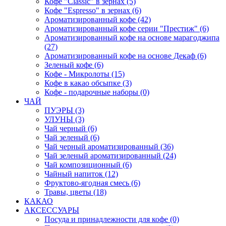
Кофе "Classic" в зернах (5)
Кофе "Espresso" в зернах (6)
Ароматизированный кофе (42)
Ароматизированный кофе серии "Престиж" (6)
Ароматизированный кофе на основе марагоджипа
(27)
Ароматизированный кофе на основе Декаф (6)
Зеленый кофе (6)
Кофе - Микролоты (15)
Кофе в какао обсыпке (3)
Кофе - подарочные наборы (0)
ЧАЙ
ПУЭРЫ (3)
УЛУНЫ (3)
Чай черный (6)
Чай зеленый (6)
Чай черный ароматизированный (36)
Чай зеленый ароматизированный (24)
Чай композиционный (6)
Чайный напиток (12)
Фруктово-ягодная смесь (6)
Травы, цветы (18)
КАКАО
АКСЕССУАРЫ
Посуда и принадлежности для кофе (0)