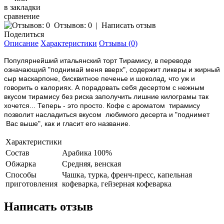
в закладки
сравнение
Отзывов: 0
|
Написать отзыв
Поделиться
Описание
Характеристики
Отзывы (0)
Популярнейший итальянский торт Тирамису, в переводе
означающий "поднимай меня вверх", содержит ликеры и жирный
сыр маскарпоне, бисквитное печенье и шоколад, что уж и
говорить о калориях. А порадовать себя десертом с нежным
вкусом тирамису без риска заполучить лишние килограмы так
хочется... Теперь - это просто. Кофе с ароматом тирамису
позволит насладиться вкусом любимого десерта и "поднимет
Вас выше", как и гласит его название.
Характеристики
Состав
Арабика 100%
Обжарка
Средняя, венская
Способы
Чашка, турка, френч-пресс, капельная
приготовления
кофеварка, гейзерная кофеварка
Написать отзыв