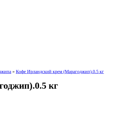
джипа
»
Кофе Ирландский крем (Марагоджип).0.5 кг
оджип).0.5 кг