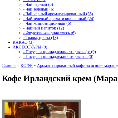
- Чай черный (6)
- Чай зеленый (6)
- Чай черный ароматизированный (36)
- Чай зеленый ароматизированный (24)
- Чай композиционный (6)
- Чайный напиток (12)
- Фруктово-ягодная смесь (6)
- Травы, цветы (18)
КАКАО (3)
АКСЕССУАРЫ (0)
- Посуда и принадлежности для кофе (0)
- Посуда и принадлежности для чая (0)
Главная
»
КОФЕ
»
Ароматизированный кофе на основе мараго
Кофе Ирландский крем (Мараг