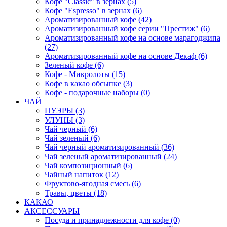
Кофе "Classic" в зернах (5)
Кофе "Espresso" в зернах (6)
Ароматизированный кофе (42)
Ароматизированный кофе серии "Престиж" (6)
Ароматизированный кофе на основе марагоджипа
(27)
Ароматизированный кофе на основе Декаф (6)
Зеленый кофе (6)
Кофе - Микролоты (15)
Кофе в какао обсыпке (3)
Кофе - подарочные наборы (0)
ЧАЙ
ПУЭРЫ (3)
УЛУНЫ (3)
Чай черный (6)
Чай зеленый (6)
Чай черный ароматизированный (36)
Чай зеленый ароматизированный (24)
Чай композиционный (6)
Чайный напиток (12)
Фруктово-ягодная смесь (6)
Травы, цветы (18)
КАКАО
АКСЕССУАРЫ
Посуда и принадлежности для кофе (0)