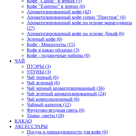
Кофе "Classic" в зернах (5)
Кофе "Espresso" в зернах (6)
Ароматизированный кофе (42)
Ароматизированный кофе серии "Престиж" (6)
Ароматизированный кофе на основе марагоджипа
(27)
Ароматизированный кофе на основе Декаф (6)
Зеленый кофе (6)
Кофе - Микролоты (15)
Кофе в какао обсыпке (3)
Кофе - подарочные наборы (0)
ЧАЙ
ПУЭРЫ (3)
УЛУНЫ (3)
Чай черный (6)
Чай зеленый (6)
Чай черный ароматизированный (36)
Чай зеленый ароматизированный (24)
Чай композиционный (6)
Чайный напиток (12)
Фруктово-ягодная смесь (6)
Травы, цветы (18)
КАКАО
АКСЕССУАРЫ
Посуда и принадлежности для кофе (0)