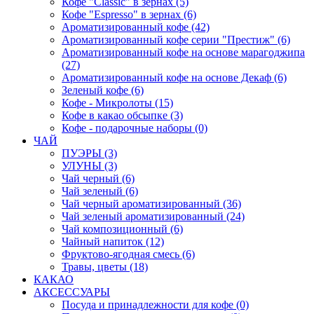
Кофе "Classic" в зернах (5)
Кофе "Espresso" в зернах (6)
Ароматизированный кофе (42)
Ароматизированный кофе серии "Престиж" (6)
Ароматизированный кофе на основе марагоджипа
(27)
Ароматизированный кофе на основе Декаф (6)
Зеленый кофе (6)
Кофе - Микролоты (15)
Кофе в какао обсыпке (3)
Кофе - подарочные наборы (0)
ЧАЙ
ПУЭРЫ (3)
УЛУНЫ (3)
Чай черный (6)
Чай зеленый (6)
Чай черный ароматизированный (36)
Чай зеленый ароматизированный (24)
Чай композиционный (6)
Чайный напиток (12)
Фруктово-ягодная смесь (6)
Травы, цветы (18)
КАКАО
АКСЕССУАРЫ
Посуда и принадлежности для кофе (0)