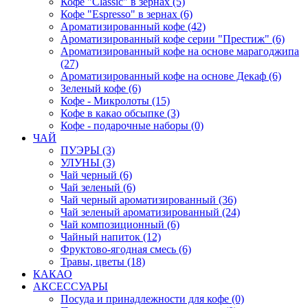
Кофе "Classic" в зернах (5)
Кофе "Espresso" в зернах (6)
Ароматизированный кофе (42)
Ароматизированный кофе серии "Престиж" (6)
Ароматизированный кофе на основе марагоджипа
(27)
Ароматизированный кофе на основе Декаф (6)
Зеленый кофе (6)
Кофе - Микролоты (15)
Кофе в какао обсыпке (3)
Кофе - подарочные наборы (0)
ЧАЙ
ПУЭРЫ (3)
УЛУНЫ (3)
Чай черный (6)
Чай зеленый (6)
Чай черный ароматизированный (36)
Чай зеленый ароматизированный (24)
Чай композиционный (6)
Чайный напиток (12)
Фруктово-ягодная смесь (6)
Травы, цветы (18)
КАКАО
АКСЕССУАРЫ
Посуда и принадлежности для кофе (0)