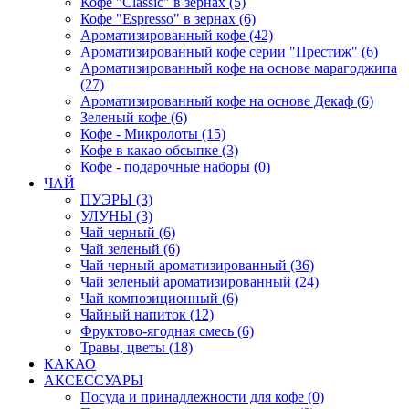
Кофе "Classic" в зернах (5)
Кофе "Espresso" в зернах (6)
Ароматизированный кофе (42)
Ароматизированный кофе серии "Престиж" (6)
Ароматизированный кофе на основе марагоджипа
(27)
Ароматизированный кофе на основе Декаф (6)
Зеленый кофе (6)
Кофе - Микролоты (15)
Кофе в какао обсыпке (3)
Кофе - подарочные наборы (0)
ЧАЙ
ПУЭРЫ (3)
УЛУНЫ (3)
Чай черный (6)
Чай зеленый (6)
Чай черный ароматизированный (36)
Чай зеленый ароматизированный (24)
Чай композиционный (6)
Чайный напиток (12)
Фруктово-ягодная смесь (6)
Травы, цветы (18)
КАКАО
АКСЕССУАРЫ
Посуда и принадлежности для кофе (0)