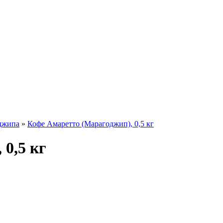
джипа
»
Кофе Амаретто (Марагоджип), 0,5 кг
0,5 кг