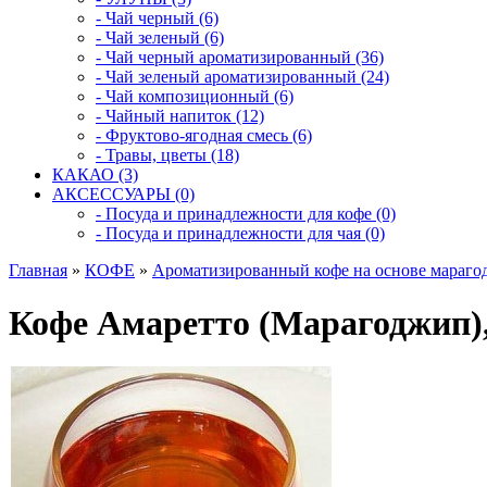
- Чай черный (6)
- Чай зеленый (6)
- Чай черный ароматизированный (36)
- Чай зеленый ароматизированный (24)
- Чай композиционный (6)
- Чайный напиток (12)
- Фруктово-ягодная смесь (6)
- Травы, цветы (18)
КАКАО (3)
АКСЕССУАРЫ (0)
- Посуда и принадлежности для кофе (0)
- Посуда и принадлежности для чая (0)
Главная
»
КОФЕ
»
Ароматизированный кофе на основе мараго
Кофе Амаретто (Марагоджип), 